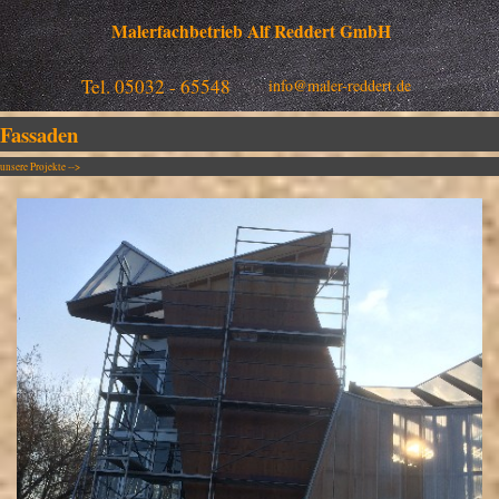
Malerfachbetrieb Alf Reddert GmbH
Tel. 05032 - 65548
info@maler-reddert.de
Fassaden
unsere Projekte -->